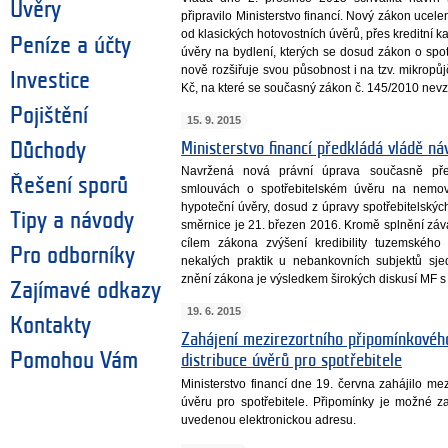
Úvěry
připravilo Ministerstvo financí. Nový zákon ucel
od klasických hotovostních úvěrů, přes kreditní k
Peníze a účty
úvěry na bydlení, kterých se dosud zákon o spo
nově rozšiřuje svou působnost i na tzv. mikropů
Investice
Kč, na které se současný zákon č. 145/2010 nevz
Pojištění
15. 9. 2015
Ministerstvo financí předkládá vládě ná
Důchody
Navržená nová právní úprava současně pře
Řešení sporů
smlouvách o spotřebitelském úvěru na nemovi
hypoteční úvěry, dosud z úpravy spotřebitelskýc
Tipy a návody
směrnice je 21. březen 2016. Kromě splnění záva
cílem zákona zvýšení kredibility tuzemského
Pro odborníky
nekalých praktik u nebankovních subjektů sje
znění zákona je výsledkem širokých diskusí MF s 
Zajímavé odkazy
19. 6. 2015
Kontakty
Zahájení mezirezortního připomínkového
Pomohou Vám
distribuce úvěrů pro spotřebitele
Ministerstvo financí dne 19. června zahájilo me
úvěru pro spotřebitele. Připomínky je možné z
uvedenou elektronickou adresu.