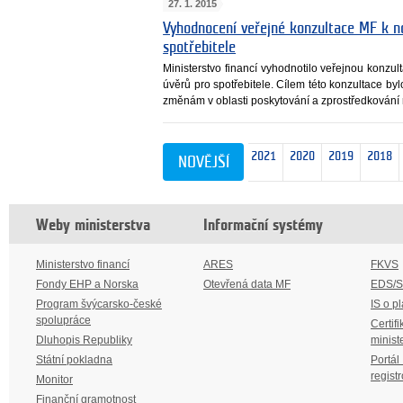
27. 1. 2015
Vyhodnocení veřejné konzultace MF k no
spotřebitele
Ministerstvo financí vyhodnotilo veřejnou konzul
úvěrů pro spotřebitele. Cílem této konzultace by
změnám v oblasti poskytování a zprostředkování 
novějších
2026
2025
2024
2023
2022
2021
2020
2019
2018
NOVĚJŠÍ
10
Weby ministerstva
Informační systémy
Ministerstvo financí
ARES
FKVS
Fondy EHP a Norska
Otevřená data MF
EDS/
Program švýcarsko-české
IS o p
spolupráce
Certifi
Dluhopis Republiky
minist
Státní pokladna
Portál
regist
Monitor
Finanční gramotnost