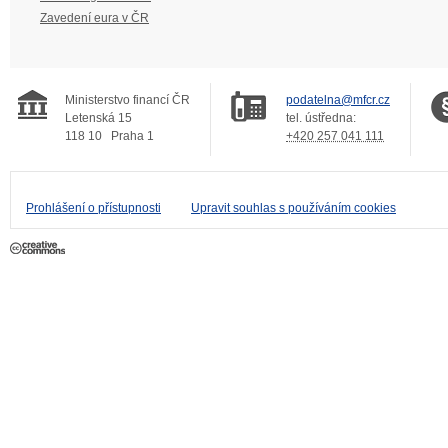
Zavedení eura v ČR
Ministerstvo financí ČR
podatelna@mfcr.cz
Letenská 15
tel. ústředna:
118 10
Praha 1
+420 257 041 111
Prohlášení o přístupnosti
Upravit souhlas s používáním cookies