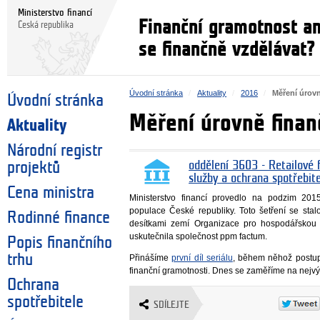
Ministerstvo financí
Finanční gramotnost a
Česká republika
se finančně vzdělávat?
Úvodní stránka
Aktuality
2016
Měření úrov
Úvodní stránka
Měření úrovně finan
Aktuality
Národní registr
projektů
oddělení 3603 - Retailové f
služby a ochrana spotřebit
Cena ministra
Ministerstvo financí provedlo na podzim 201
populace České republiky. Toto šetření se sta
Rodinné finance
desítkami zemí Organizace pro hospodářskou
uskutečnila společnost ppm factum.
Popis finančního
trhu
Přinášíme
první díl seriálu
, během něhož postup
finanční gramotnosti. Dnes se zaměříme na nejvý
Ochrana
spotřebitele
SDÍLEJTE