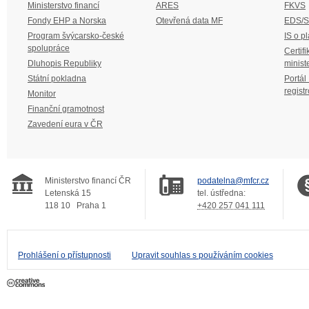
Ministerstvo financí
ARES
FKVS
Fondy EHP a Norska
Otevřená data MF
EDS/
Program švýcarsko-české
IS o p
spolupráce
Certifi
Dluhopis Republiky
minist
Státní pokladna
Portál
regist
Monitor
Finanční gramotnost
Zavedení eura v ČR
Ministerstvo financí ČR
podatelna@mfcr.cz
Letenská 15
tel. ústředna:
118 10
Praha 1
+420 257 041 111
Prohlášení o přístupnosti
Upravit souhlas s používáním cookies