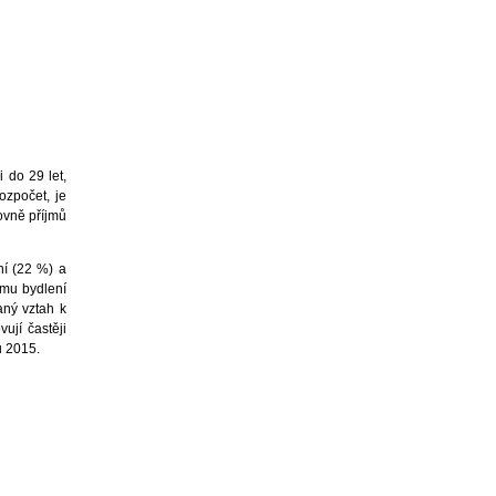
 do 29 let,
ozpočet, je
rovně příjmů
ní (22 %) a
ému bydlení
aný vztah k
ují častěji
u 2015.