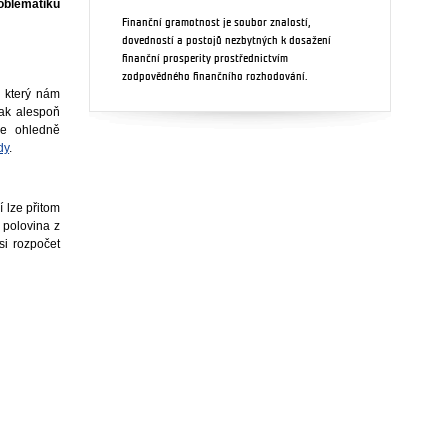
oblematiku
Finanční gramotnost je soubor znalostí,
dovedností a postojů nezbytných k dosažení
finanční prosperity prostřednictvím
zodpovědného finančního rozhodování.
, který nám
tak alespoň
ce ohledně
dy
.
 lze přitom
 polovina z
i rozpočet