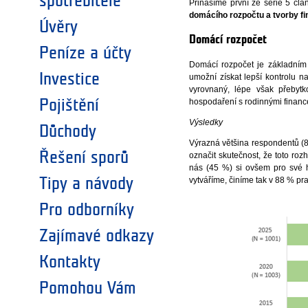
spotřebitele
Přinášíme první ze série 5 čl
domácího rozpočtu a tvorby f
Úvěry
Domácí rozpočet
Peníze a účty
Domácí rozpočet je základním
Investice
umožní získat lepší kontrolu n
vyrovnaný, lépe však přebytk
Pojištění
hospodaření s rodinnými finan
Výsledky
Důchody
Výrazná většina respondentů (8
Řešení sporů
označit skutečnost, že toto ro
nás (45 %) si ovšem pro své 
Tipy a návody
vytváříme, činíme tak v 88 % p
Pro odborníky
Zajímavé odkazy
Kontakty
Pomohou Vám