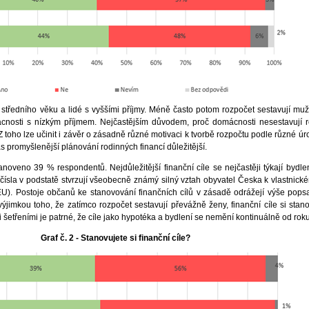
 středního věku a lidé s vyššími příjmy. Méně často potom rozpočet sestavují muži
nosti s nízkým příjmem. Nejčastějším důvodem, proč domácnosti nesestavují r
 Z toho lze učinit i závěr o zásadně různé motivaci k tvorbě rozpočtu podle různé ú
ás promyšlenější plánování rodinných financí důležitější.
stanoveno 39 % respondentů. Nejdůležitější finanční cíle se nejčastěji týkají bydle
 čísla v podstatě stvrzují všeobecně známý silný vztah obyvatel Česka k vlastnick
EU). Postoje občanů ke stanovování finančních cílů v zásadě odrážejí výše pops
jimkou toho, že zatímco rozpočet sestavují převážně ženy, finanční cíle si stanov
 šetřeními je patrné, že cíle jako hypotéka a bydlení se nemění kontinuálně od rok
Graf č. 2 - Stanovujete si finanční cíle?