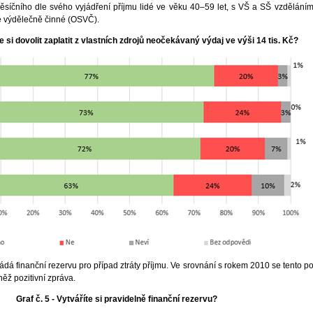
síčního dle svého vyjádření příjmu lidé ve věku 40–59 let, s VŠ a SŠ vzděláním
 výdělečně činné (OSVČ).
te si dovolit zaplatit z vlastních zdrojů neočekávaný výdaj ve výši 14 tis. Kč?
dá finanční rezervu pro případ ztráty příjmu. Ve srovnání s rokem 2010 se tento poč
něž pozitivní zpráva.
Graf č. 5 - Vytváříte si pravidelně finanční rezervu?