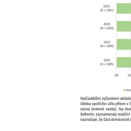
Nejčastějším způsobem ukládání f
Obliba spořicího účtu přitom v
(vývoj úrokové sazby). Na dr
šetřením zaznamenaly tradiční 
naznačuje, že část domácností s