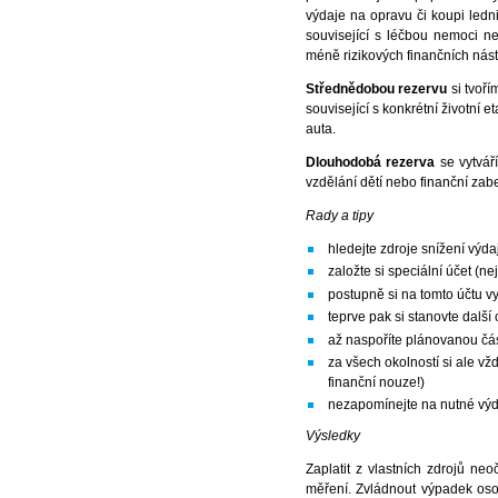
výdaje na opravu či koupi ledn
související s léčbou nemoci 
méně rizikových finančních nást
Střednědobou rezervu
si tvoří
související s konkrétní životní
auta.
Dlouhodobá rezerva
se vytvář
vzdělání dětí nebo finanční za
Rady a tipy
hledejte zdroje snížení výd
založte si speciální účet (ne
postupně si na tomto účtu vy
teprve pak si stanovte další
až naspoříte plánovanou část
za všech okolností si ale v
finanční nouze!)
nezapomínejte na nutné výd
Výsledky
Zaplatit z vlastních zdrojů n
měření. Zvládnout výpadek oso