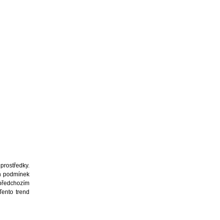
 prostředky.
ch podmínek
předchozím
Tento trend