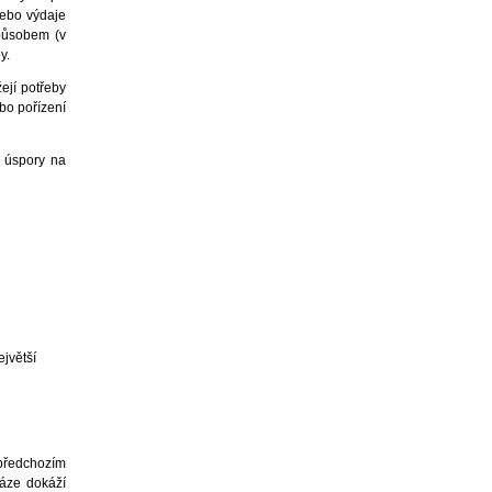
nebo výdaje
způsobem (v
y.
ejí potřeby
bo pořízení
o úspory na
ejvětší
 předchozím
náze dokáží