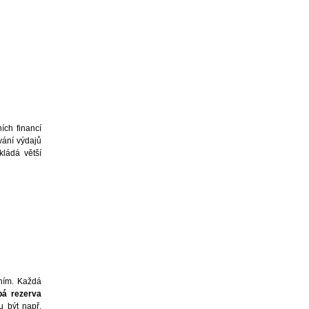
ích financí
vání výdajů
kládá větší
ním. Každá
bá rezerva
u být např.