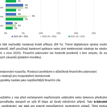
 lidé nejčastěji nastavují trvalé příkazy (69 %). Trend digitalizace správy osobn
dentů, kteří používají bankovní aplikace nebo jiné elektronické nástroje ke sledo
v roce 2025). Finanční plánování lze hodnotit pozitivně v tom smyslu, že za
ých závazků (platební morálku).
stavování rozpočtu. Rostoucí povědomí o důležitosti finančního plánování.
ch nástrojů pro hospodaření domácnosti.
ypotéky nadále jako nejdůležitější finanční cíle.
každého z nás před nečekanými nepříznivými událostmi nebo dokonce předluže
rostředky alespoň ve výši tří (lépe až šesti) měsíčních příjmů. Tato
krátkodo
y zaměstnání, ale také pro pokrytí mimořádných nezbytných výdajů. Těmi moho