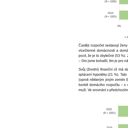
Častěji rozpočet sestavují ženy
vícečlenné domácnosti a domác
pocit, že je to zbytečné (53 %).
– čím jsme bohatší, tím je pro n
Svůj (životní) finanční cíl má 
splácení hypotéky (21 %). Tato
(oproti některým jiným zemím 
tvorbě domácího rozpočtu – s vý
muži. Ve srovnání s předchozími