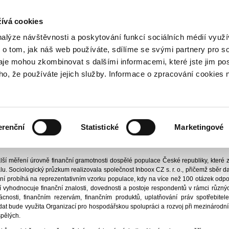
NO
t aneb Proč se finančně vzdělávat?
ívá cookies
nalýze návštěvnosti a poskytování funkcí sociálních médií vyu
 o tom, jak náš web používáte, sdílíme se svými partnery pro so
daje mohou zkombinovat s dalšími informacemi, které jste jim pos
26
Výsledky měření finanční gramotnosti 2025 (část 1): DOMÁCÍ ROZPOČET A F
oho, že používáte jejich služby. Informace o zpracování cookies 
ení finanční gramotnosti 2025 (č
 FINANČNÍ REZERVY
erenční
Statistické
Marketingové
 - Retailové finanční služby a ochrana
Vydáno
26
alší měření úrovně finanční gramotnosti dospělé populace České republiky, které z
lu. Sociologický průzkum realizovala společnost Inboox CZ s. r. o., přičemž sběr da
ení probíhá na reprezentativním vzorku populace, kdy na více než 100 otázek odpo
vyhodnocuje finanční znalosti, dovednosti a postoje respondentů v rámci různýc
cnosti, finančním rezervám, finančním produktů, uplatňování práv spotřebitel
at bude využita Organizací pro hospodářskou spolupráci a rozvoj při mezinárodn
spělých.