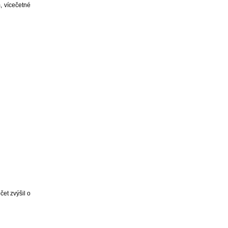
, vícečetné
et zvýšil o