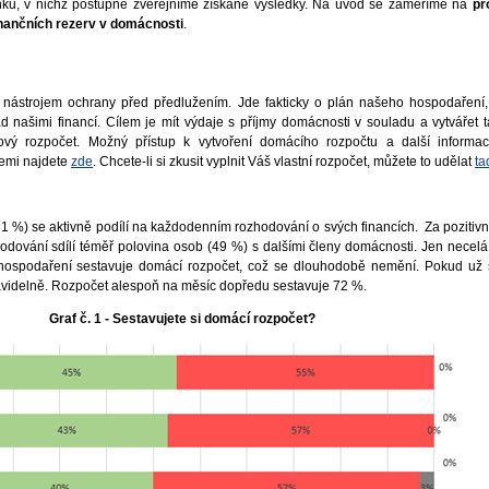
ánků, v nichž postupně zveřejníme získané výsledky. Na úvod se zaměříme na
pr
inančních rezerv v domácnosti
.
 nástrojem ochrany před předlužením. Jde fakticky o plán našeho hospodaření
ad našimi financí. Cílem je mít výdaje s příjmy domácnosti v souladu a vytvářet 
ový rozpočet. Možný přístup k vytvoření domácího rozpočtu a další informa
cemi najdete
zde
. Chcete-li si zkusit vyplnit Váš vlastní rozpočet, můžete to udělat
ta
1 %) se aktivně podílí na každodenním rozhodování o svých financích. Za pozitivní
zhodování sdílí téměř polovina osob (49 %) s dalšími členy domácnosti. Jen necelá
hospodaření sestavuje domácí rozpočet, což se dlouhodobě nemění. Pokud už s
ravidelně. Rozpočet alespoň na měsíc dopředu sestavuje 72 %.
Graf č. 1 - Sestavujete si domácí rozpočet?