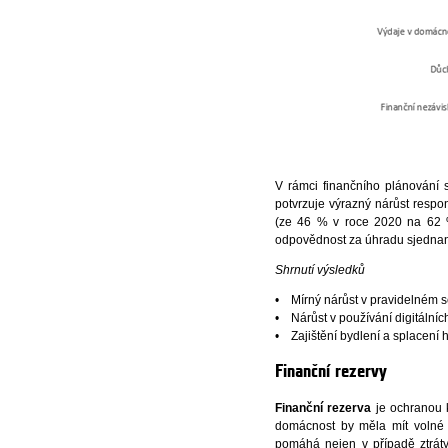
V rámci finančního plánování si
potvrzuje výrazný nárůst respon
(ze 46 % v roce 2020 na 62 % 
odpovědnost za úhradu sjednan
Shrnutí výsledků
• Mírný nárůst v pravidelném se
• Nárůst v používání digitální
• Zajištění bydlení a splacení h
Finanční rezervy
Finanční rezerva
je ochranou 
domácnost by měla mít volné p
pomáhá nejen v případě ztrát