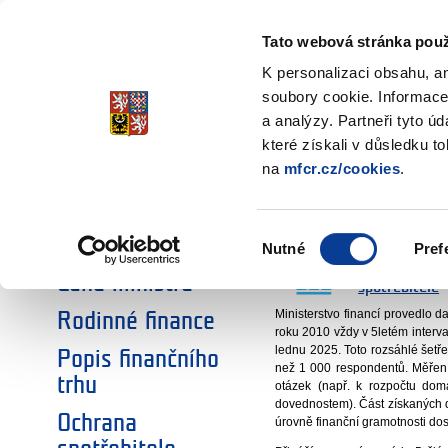
Ministerstvo financí
Finanční gramotnos
Česká republika
Tato webová stránka použ
K personalizaci obsahu, a
soubory cookie. Informace
a analýzy. Partneři tyto ú
Úvodní stránka
Aktuality
20
Úvodní stránka
které získali v důsledku t
Výsledky měř
na
mfcr.cz/cookies
.
Aktuality
ROZPOČET A
Národní registr
Výběr
projektů
Nutné
Pref
souhlasu
oddělení 3603
Cena ministra
spotřebitele
Ministerstvo financí provedlo d
Rodinné finance
roku 2010 vždy v 5letém interva
lednu 2025. Toto rozsáhlé šetř
Popis finančního
než 1 000 respondentů. Měření 
trhu
otázek (např. k rozpočtu domá
dovednostem). Část získaných d
Ochrana
úrovně finanční gramotnosti do