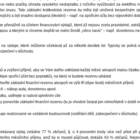
ice nebo pračky, úhrada vysokého nedoplatku z ročního vyúčtování za elektřinu 
nebo úrazu. Tato základní krátkodobá rezerva by měla být uložená bezpečným 
rojích) a být snadno dostupná (likvidní) – např. na spořicím účtu bez výpovědní dob
me převážně za účelem financování výdajů, které již nejsou zcela pravidelné, odráž
 etapou a kterými si chceme dopřát ve svém životě „něco navíc“ – např. dovolenou ne
í na výdaje, které můžeme očekávat až za několik desítek let. Typicky se jedná 
bezpečení v důchodu.
ajů a zvýšení příjmů, aby se Vám dařilo odkládat každý měsíc alespoň malou částku
jlépe spořicí účet bez poplatků), na který si budete rezervu ukládat
tvořte základní finanční rezervu alespoň ve výši tří (lépe šesti) měsíčních příjmů
 cíl – nákup auta, dovolenou apod.
ku, udělejte si radost splněním cíle
ždy ponechte základní finanční rezervu (tu je vhodné čerpat jen mimořádně v době n
aje realizované ve vzdálené budoucnosti (vzdělání dětí, zabezpečení v důchodu)
eočekávaný výdaj zvládne 77 % občanů, tj. o 4 procentní body více než před při
bního měsíčního příjmu, aniž by si museli půjčovat, dokáže 63 % občanů. Nejs