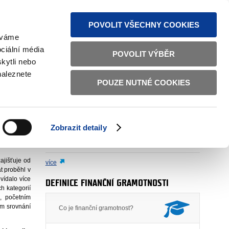
VINKY PŘES RSS
MAPA STRÁNEK
TEXTOVÁ VERZE
POVOLIT VŠECHNY COOKIES
žíváme
ciální média
POVOLIT VÝBĚR
kytli nebo
INANČNÍ REZERVY
naleznete
POUZE NUTNÉ COOKIES
ást 1): DOMÁCÍ
Zobrazit detaily
AUTOR
oddělení 3603 (odbor 36)
. 3. 2026
ajišťuje od
více
t proběhl v
vídalo více
DEFINICE FINANČNÍ GRAMOTNOSTI
h kategorií
e, početním
ím srovnání
Co je finanční gramotnost?