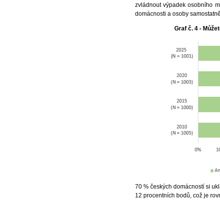
zvládnout výpadek osobního mě
domácnosti a osoby samostatně
Graf č. 4 - Může
70 % českých domácností si uklá
12 procentních bodů, což je rov