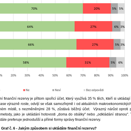
inanční rezervy je přitom spořicí účet, který využívá 35 % těch, kteří si ukládají
 čase výrazně roste, odvíjí se však samozřejmě i od aktuálních makroekonomický
uhém místě, s nezměněnými 28 %, zůstává běžný účet. Výrazný nárůst oproti 
metody, jako je ukládání hotovosti „doma do obálky" nebo „odkládání stranou". 
tále preferuje jednodušší a přímé formy správy finanční rezervy.
Graf č. 6 - Jakým způsobem si ukládáte finanční rezervu?