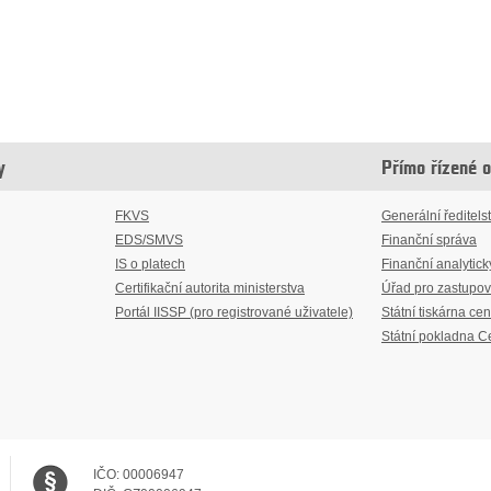
y
Přímo řízené 
FKVS
Generální ředitelst
EDS/SMVS
Finanční správa
IS o platech
Finanční analytick
Certifikační autorita ministerstva
Úřad pro zastupov
Portál IISSP (pro registrované uživatele)
Státní tiskárna cen
Státní pokladna C
IČO:
00006947