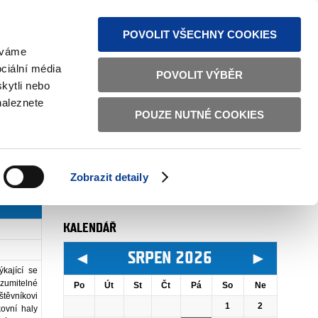
VINKY PŘES RSS
MAPA STRÁNEK
TEXTOVÁ VERZE
POVOLIT VŠECHNY COOKIES
žíváme
ciální média
POVOLIT VÝBĚR
kytli nebo
naleznete
POUZE NUTNÉ COOKIES
AUTOR
oddělení 3603 (odbor 36)
. 6. 2020
Zobrazit detaily
více
KALENDÁŘ
◄
►
SRPEN 2026
kající se
umitelné
Po
Út
St
Čt
Pá
So
Ne
štěvníkovi
1
2
kovní haly