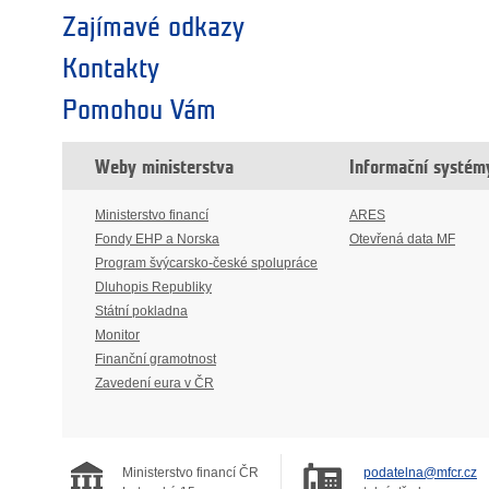
Zajímavé odkazy
Kontakty
Pomohou Vám
Weby ministerstva
Informační systém
Ministerstvo financí
ARES
Fondy EHP a Norska
Otevřená data MF
Program švýcarsko-české spolupráce
Dluhopis Republiky
Státní pokladna
Monitor
Finanční gramotnost
Zavedení eura v ČR
Ministerstvo financí ČR
podatelna@mfcr.cz