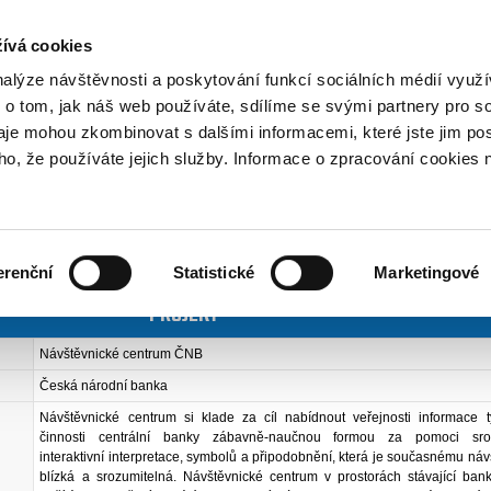
NO
t aneb Proč se finančně vzdělávat?
ívá cookies
nalýze návštěvnosti a poskytování funkcí sociálních médií vyu
 o tom, jak náš web používáte, sdílíme se svými partnery pro so
daje mohou zkombinovat s dalšími informacemi, které jste jim pos
projektů
Projekty finančního vzdělávání
Návštěvnické centrum ČNB
oho, že používáte jejich služby. Informace o zpracování cookies 
é centrum ČNB
 - Retailové finanční služby a ochrana
Vydáno
25
erenční
Statistické
Marketingové
PROJEKT
Návštěvnické centrum ČNB
Česká národní banka
Návštěvnické centrum si klade za cíl nabídnout veřejnosti informace tý
činnosti centrální banky zábavně-naučnou formou za pomoci sroz
interaktivní interpretace, symbolů a připodobnění, která je současnému náv
blízká a srozumitelná. Návštěvnické centrum v prostorách stávající ban