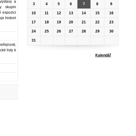
 výstavy a
3
4
5
6
7
8
9
my skupin
í expozici
10
11
12
13
14
15
16
e historii
17
18
19
20
21
22
23
24
25
26
27
28
29
30
31
eřejnosti,
ké listy k
Kalendář