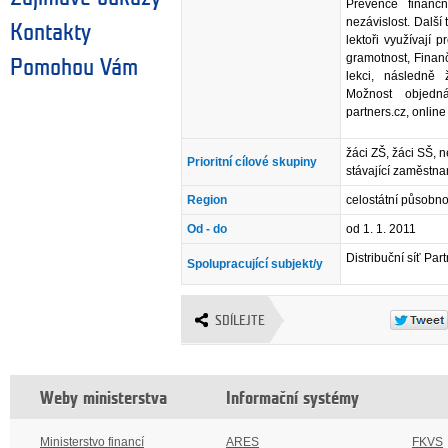
Prevence finanč
nezávislost. Další 
Kontakty
lektoři využívají 
gramotnost, Finan
Pomohou Vám
lekci, následně
Možnost objedn
partners.cz, online 
žáci ZŠ, žáci SŠ, 
Prioritní cílové skupiny
stávající zaměstna
Region
celostátní působno
Od - do
od 1. 1. 2011
Distribuční síť Par
Spolupracující subjekt/y
SDÍLEJTE
Weby ministerstva
Informační systémy
Ministerstvo financí
ARES
FKVS