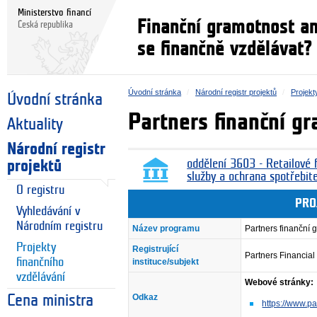
Ministerstvo financí
Finanční gramotnost a
Česká republika
se finančně vzdělávat?
Úvodní stránka
Národní registr projektů
Projekt
Úvodní stránka
Partners finanční g
Aktuality
Národní registr
projektů
oddělení 3603 - Retailové f
služby a ochrana spotřebit
O registru
PRO
Vyhledávání v
Národním registru
Název programu
Partners finanční 
Projekty
Registrující
Partners Financial 
finančního
instituce/subjekt
vzdělávání
Webové stránky:
Odkaz
Cena ministra
https://www.pa