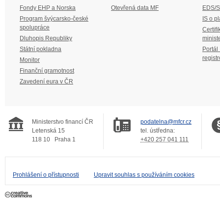
Fondy EHP a Norska
Otevřená data MF
EDS/
Program švýcarsko-české
IS o p
spolupráce
Certifi
Dluhopis Republiky
minist
Státní pokladna
Portál
regist
Monitor
Finanční gramotnost
Zavedení eura v ČR
Ministerstvo financí ČR
podatelna@mfcr.cz
Letenská 15
tel. ústředna:
118 10
Praha 1
+420 257 041 111
Prohlášení o přístupnosti
Upravit souhlas s používáním cookies