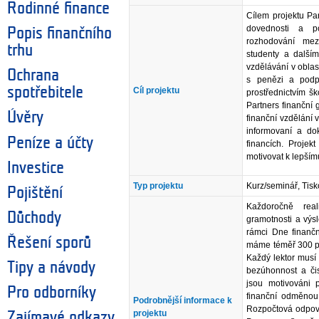
Rodinné finance
Cílem projektu Par
dovednosti a p
Popis finančního
rozhodování mezi
trhu
studenty a dalším
vzdělávání v obla
Ochrana
s penězi a podp
spotřebitele
Cíl projektu
prostřednictvím šk
Partners finanční
Úvěry
finanční vzdělání v
informovaní a do
Peníze a účty
financích. Projek
motivovat k lepším
Investice
Typ projektu
Kurz/seminář, Tis
Pojištění
Každoročně real
Důchody
gramotnosti a výs
rámci Dne finanční
Řešení sporů
máme téměř 300 po
Každý lektor musí 
Tipy a návody
bezúhonnost a či
jsou motivováni 
Pro odborníky
finanční odměnou.
Podrobnější informace k
Rozpočtová odpově
projektu
Zajímavé odkazy