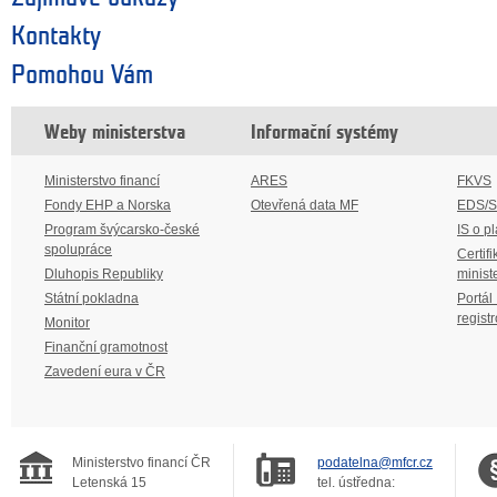
Kontakty
Pomohou Vám
Weby ministerstva
Informační systémy
Ministerstvo financí
ARES
FKVS
Fondy EHP a Norska
Otevřená data MF
EDS/
Program švýcarsko-české
IS o p
spolupráce
Certifi
Dluhopis Republiky
minist
Státní pokladna
Portál
regist
Monitor
Finanční gramotnost
Zavedení eura v ČR
Ministerstvo financí ČR
podatelna@mfcr.cz
Letenská 15
tel. ústředna: