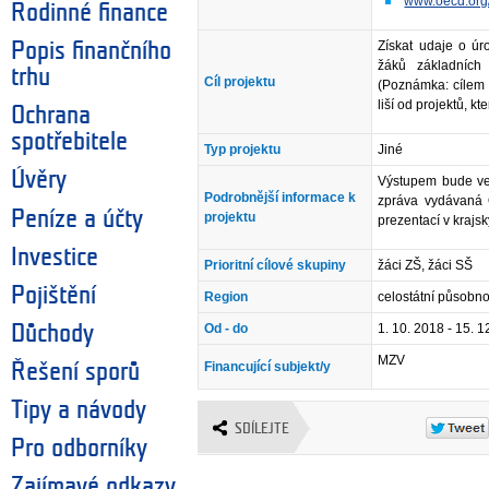
www.oecd.org
Rodinné finance
Získat udaje o úro
Popis finančního
žáků základních
trhu
Cíl projektu
(Poznámka: cílem 
liší od projektů, kt
Ochrana
spotřebitele
Typ projektu
Jiné
Úvěry
Výstupem bude veř
Podrobnější informace k
zpráva vydávaná 
Peníze a účty
projektu
prezentací v krajs
Investice
Prioritní cílové skupiny
žáci ZŠ, žáci SŠ
Pojištění
Region
celostátní působno
Od - do
1. 10. 2018 - 15. 
Důchody
MZV
Financující subjekt/y
Řešení sporů
Tipy a návody
SDÍLEJTE
Pro odborníky
Zajímavé odkazy