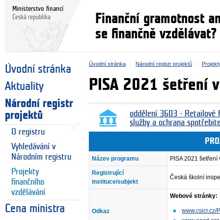
Ministerstvo financí
Finanční gramotnost a
Česká republika
se finančně vzdělávat?
Úvodní stránka
Národní registr projektů
Projekt
Úvodní stránka
PISA 2021 šetření v
Aktuality
Národní registr
projektů
oddělení 3603 - Retailové f
služby a ochrana spotřebit
O registru
PRO
Vyhledávání v
Národním registru
Název programu
PISA 2021 šetření 
Projekty
Registrující
Česká školní insp
finančního
instituce/subjekt
vzdělávání
Webové stránky:
Cena ministra
www.csicr.cz/
Odkaz