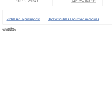
118 10
Praha 1
+420 257 041 111
Prohlášení o přístupnosti
Upravit souhlas s používáním cookies