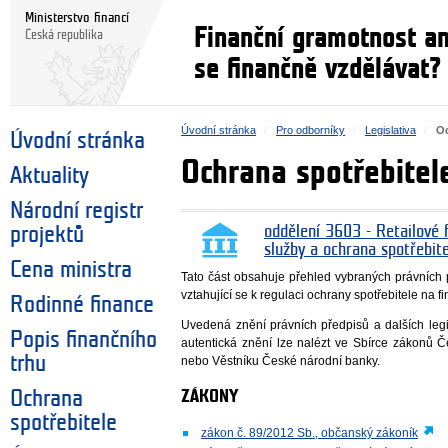
Ministerstvo financí
Finanční gramotnost a
Česká republika
se finančně vzdělávat?
Úvodní stránka
Pro odborníky
Legislativa
Oc
Úvodní stránka
Ochrana spotřebitel
Aktuality
Národní registr
projektů
oddělení 3603 - Retailové f
služby a ochrana spotřebit
Cena ministra
Tato část obsahuje přehled vybraných právních
vztahující se k regulaci ochrany spotřebitele na f
Rodinné finance
Uvedená znění právních předpisů a dalších legis
Popis finančního
autentická znění lze nalézt ve Sbírce zákonů 
trhu
nebo Věstníku České národní banky.
ZÁKONY
Ochrana
spotřebitele
zákon č. 89/2012 Sb., občanský zákoník