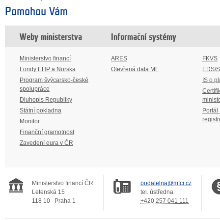
Pomohou Vám
Weby ministerstva
Informační systémy
Ministerstvo financí
ARES
FKVS
Fondy EHP a Norska
Otevřená data MF
EDS/
Program švýcarsko-české
IS o p
spolupráce
Certifi
Dluhopis Republiky
minist
Státní pokladna
Portál
regist
Monitor
Finanční gramotnost
Zavedení eura v ČR
Ministerstvo financí ČR
podatelna@mfcr.cz
Letenská 15
tel. ústředna:
118 10
Praha 1
+420 257 041 111