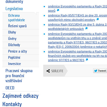
dokumenty
směrnice Evropského parlamentu a Rady 2013/
Legislativa
sporů
Ochrana
směrnice Rady 85/577/EHS ze dne 20. prosin
uzavřených mimo obchodní prostory
spotřebitele
směrnice Rady 93/13/EHS ze dne 5. dubna 
Řešení sporů
spotřebitelských smlouvách
Dluhy
směrnice Evropského parlamentu a Rady 2005
spotřebitelům na vnitřním trhu a o změně s
Úvěry
parlamentu a Rady 97/7/ES, 98/27/ES a 2002
Důchody
Rady (ES) č. 2006/2004 (směrnice o nekalýc
Peníze a účty
směrnice Evropského parlamentu a Rady 2002
finančních služeb pro spotřebitele na trh n
Pojištění
směrnic 97/7/ES a 98/27/ES
Investice
Pracovní skupina
SDÍLEJTE
pro finanční
vzdělávání
OECD
Zajímavé odkazy
Kontakty