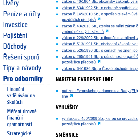
zákon č. 40/1964 Sb., občanský zákoník, ve 
Úvěry
zákon č. 634/1992 Sb., o ochraně spotřebitel
Peníze a účty
zákon č. 145/2010 Sb., o spotřebitelském úv
pozdějších předpisů
Investice
zákon č. 43/2013 Sb., kterým se mění zákon č
změně některých zákonů
Pojištění
zákon č. 229/2002 Sb., o finančním arbitrovi,
zákon č. 513/1991 Sb., obchodní zákoník, ve
Důchody
zákon č. 526/1990 Sb., o cenách, ve znění po
Řešení sporů
zákon č. 265/1991 Sb., o působnosti orgánů Č
pozdějších předpisů
Tipy a návody
zákon č. 64/1986 Sb., o České obchodní inspe
Pro odborníky
NAŘÍZENÍ EVROPSKÉ UNIE
Finanční
nařízení Evropského parlamentu a Rady (EU) 
vzdělávání na
line
školách
VYHLÁŠKY
Měření úrovně
finanční
vyhláška č. 450/2009 Sb., kterou se provádí 
gramotnosti
pozdějších předpisů
Strategické
SMĚRNICE