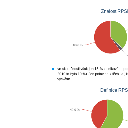
60,0 %
ve skutečnosti však jen 15 % z celkového p
2010 to bylo 19 %). Jen polovina z těch lidí, kt
vysvětlit.
Definice RPS
42,0 %