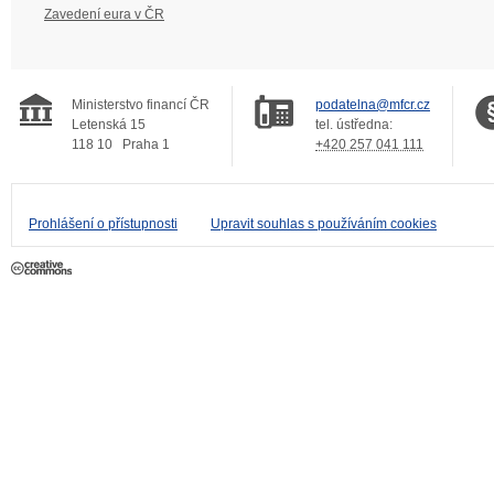
Zavedení eura v ČR
Ministerstvo financí ČR
podatelna@mfcr.cz
Letenská 15
tel. ústředna:
118 10
Praha 1
+420 257 041 111
Prohlášení o přístupnosti
Upravit souhlas s používáním cookies