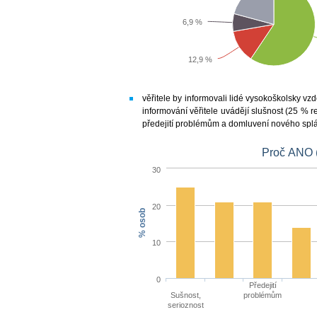
6,9 %
12,9 %
věřitele by informovali lidé vysokoškolsky vzd
informování věřitele uvádějí slušnost (25 %
předejití problémům a domluvení nového spl
Proč ANO 
30
20
% osob
10
0
Předejití
Sušnost,
problémům
serioznost