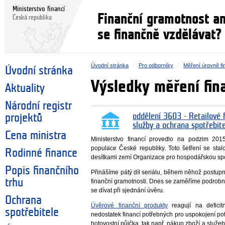
Ministerstvo financí
Finanční gramotnost a
Česká republika
se finančně vzdělávat?
Úvodní stránka
Pro odborníky
Měření úrovně fi
Úvodní stránka
Výsledky měření fi
Aktuality
Národní registr
projektů
oddělení 3603 - Retailové f
služby a ochrana spotřebit
Cena ministra
Ministerstvo financí provedlo na podzim 201
populace České republiky. Toto šetření se sta
Rodinné finance
desítkami zemí Organizace pro hospodářskou spo
Popis finančního
Přinášíme pátý díl seriálu, během něhož postup
trhu
finanční gramotnosti. Dnes se zaměříme podrobně
se dívat při sjednání úvěru.
Ochrana
Úvěrové finanční produkty
reagují na defici
spotřebitele
nedostatek financí potřebných pro uspokojení po
hotovostní půjčka, tak např. nákup zboží a služeb