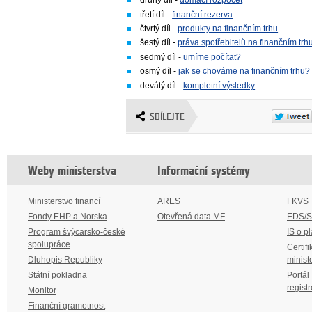
druhý díl -
domácí rozpočet
třetí díl -
finanční rezerva
čtvrtý díl -
produkty na finančním trhu
šestý díl -
práva spotřebitelů na finančním trh
sedmý díl -
umíme počítat?
osmý díl -
jak se chováme na finančním trhu?
devátý díl -
kompletní výsledky
SDÍLEJTE
Weby ministerstva
Informační systémy
Ministerstvo financí
ARES
FKVS
Fondy EHP a Norska
Otevřená data MF
EDS/
Program švýcarsko-české
IS o p
spolupráce
Certifi
Dluhopis Republiky
minist
Státní pokladna
Portál
regist
Monitor
Finanční gramotnost