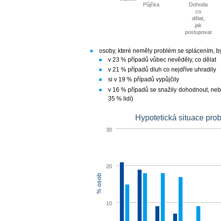
Půjčka
Dohoda
co
dělat,
jak
postupovat
osoby, které neměly problém se splácením, by
v 23 % případů vůbec nevěděly, co dělat
v 21 % případů dluh co nejdříve uhradily
si v 19 % případů vypůjčily
v 16 % případů se snažily dohodnout, nebo
35 % lidí)
Hypotetická situace pro
30
20
% osob
10