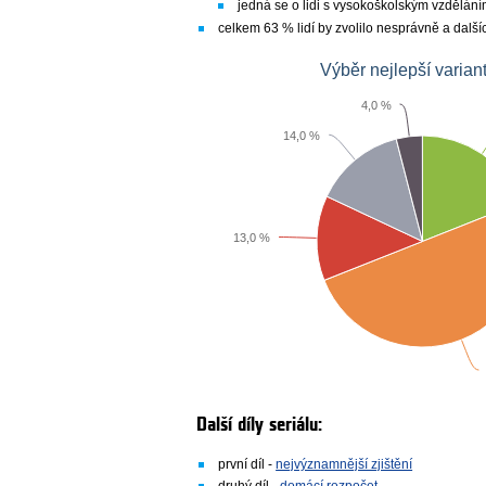
jedná se o lidi s vysokoškolským vzdělání
celkem 63 % lidí by zvolilo nesprávně a dal
Výběr nejlepší varia
4,0 %
14,0 %
13,0 %
Další díly seriálu:
první díl -
nejvýznamnější zjištění