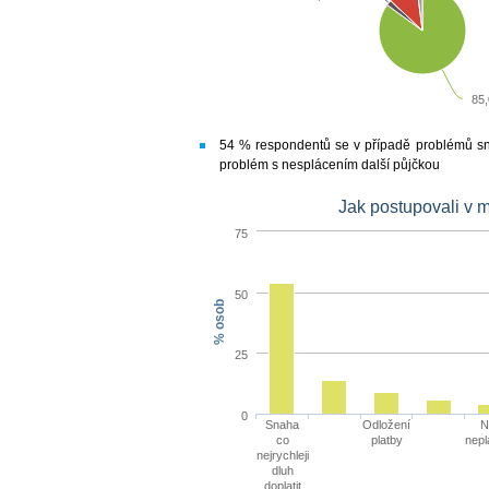
85
54 % respondentů se v případě problémů snaži
problém s nesplácením další půjčkou
Jak postupovali v m
75
50
% osob
25
0
Snaha
Odložení
N
co
platby
nepl
nejrychleji
dluh
doplatit