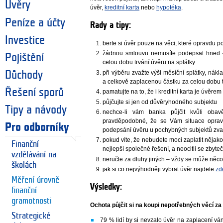
Úvěry
úvěr,
kreditní karta
nebo
hypotéka
.
Peníze a účty
Rady a tipy:
Investice
berte si úvěr pouze na věci, které opravdu pot
žádnou smlouvu nemusíte podepsat hned – v
Pojištění
celou dobu trvání úvěru na splátky
při výběru zvažte výši měsíční splátky, nákl
Důchody
a celkově zaplacenou částku za celou dobu 
Řešení sporů
pamatujte na to, že i kreditní karta je úvěrem
půjčujte si jen od důvěryhodného subjektu
Tipy a návody
nechce-li vám banka půjčit kvůli obav
pravděpodobné, že se Vám situace oprav
Pro odborníky
podepsání úvěru u pochybných subjektů zva
pokud víte, že nebudete moci zaplatit nějako
Finanční
nejlepší společné řešení, a neocitli se zbyte
vzdělávání na
neručte za dluhy jiných – vždy se může něco 
školách
jak si co nejvýhodněji vybrat úvěr najdete
zd
Měření úrovně
Výsledky:
finanční
gramotnosti
Ochota půjčit si na koupi nepotřebných věcí 
Strategické
79 % lidí by si nevzalo úvěr na zaplacení ván