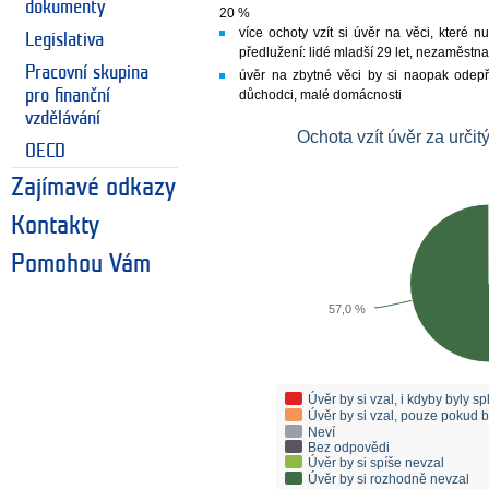
dokumenty
20 %
více ochoty vzít si úvěr na věci, které nu
Legislativa
předlužení: lidé mladší 29 let, nezaměstn
Pracovní skupina
úvěr na zbytné věci by si naopak odepřel
pro finanční
důchodci, malé domácnosti
vzdělávání
Ochota vzít úvěr za urči
OECD
Zajímavé odkazy
Kontakty
Pomohou Vám
57,0 %
Úvěr by si vzal, i kdyby byly s
Úvěr by si vzal, pouze pokud b
Neví
Bez odpovědi
Úvěr by si spíše nevzal
Úvěr by si rozhodně nevzal