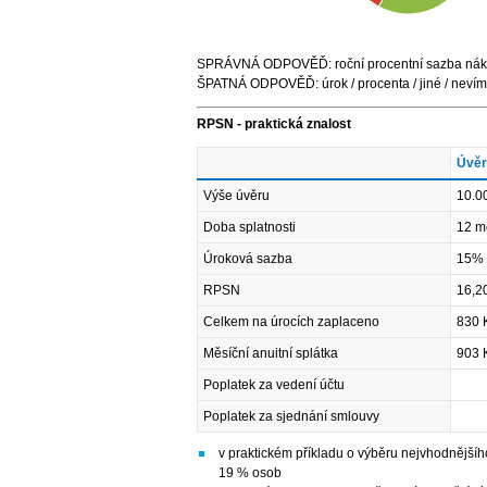
SPRÁVNÁ ODPOVĚĎ: roční procentní sazba nákladů
ŠPATNÁ ODPOVĚĎ: úrok / procenta / jiné / neví
RPSN - praktická znalost
Úvěr
Výše úvěru
10.0
Doba splatnosti
12 m
Úroková sazba
15%
RPSN
16,
Celkem na úrocích zaplaceno
830 
Měsíční anuitní splátka
903 
Poplatek za vedení účtu
Poplatek za sjednání smlouvy
v praktickém příkladu o výběru nejvhodnějšího
19 % osob