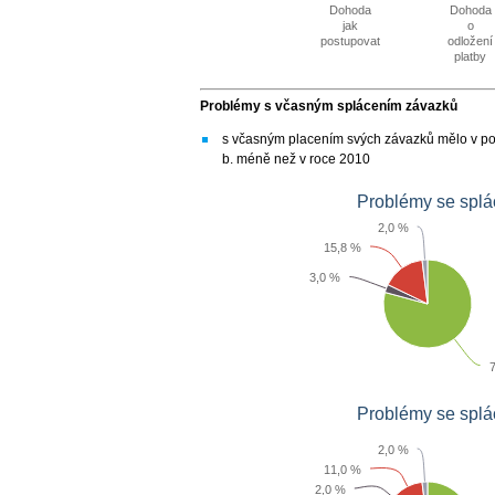
Dohoda
Dohoda
jak
o
postupovat
odložení
platby
Problémy s včasným splácením závazků
s včasným placením svých závazků mělo v pos
b. méně než v roce 2010
Problémy se splá
2,0 %
15,8 %
3,0 %
Problémy se splá
2,0 %
11,0 %
2,0 %