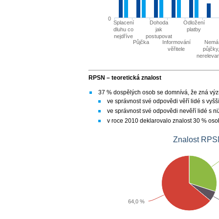
0
Splacení
Dohoda
Odložení
dluhu co
jak
platby
nejdříve
postupovat
Půjčka
Informování
Nem
věřitele
půjčky
nereleva
RPSN – teoretická znalost
37 % dospělých osob se domnívá, že zná výz
ve správnost své odpovědi věří lidé s vy
ve správnost své odpovědi nevěří lidé s n
v roce 2010 deklarovalo znalost 30 % oso
64,0 %