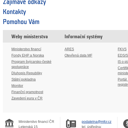
Zajímavé odkazy
Kontakty
Pomohou Vám
Weby ministerstva
Informační systémy
Ministerstvo financí
ARES
FKVS
Fondy EHP a Norska
Otevřená data MF
EDS/
Program švýcarsko-české
IS o p
spolupráce
Certifi
Dluhopis Republiky
minist
Státní pokladna
Portál
regist
Monitor
Finanční gramotnost
Zavedení eura v ČR
Ministerstvo financí ČR
podatelna@mfcr.cz
Letenská 15
tel. ústředna: