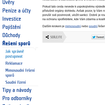
Úvěry
Pokud tato cesta nevede k uspokojivému výsledku,
Peníze a účty
příslušné orgány dohledu. Avšak pozor, ty Vám
porušil své povinnosti, uložit sankci. Dobré je r
Investice
na ochranu spotřebitele, kde Vám zdarma a kvali
Dalším krokem je
mimosoudní
nebo
soudní
řešen
Pojištění
Důchody
SDÍLEJTE
Řešení sporů
Jak správně
postupovat
Reklamace
Mimosoudní řešení
sporů
Soudní řízení
Tipy a návody
Pro odborníky