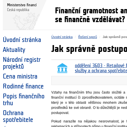
Ministerstvo financí
Finanční gramotnost a
Česká republika
se finančně vzdělávat?
Úvodní stránka
Řešení sporů
Jak správně po
Úvodní stránka
Jak správně postup
Aktuality
Národní registr
projektů
oddělení 3603 - Retailové f
služby a ochrana spotřebit
Cena ministra
Rodinné finance
Vztahy na finančním trhu jsou často složité 
Popis finančního
finanční institucí či zprostředkovatelem, ocitáte
trhu
který je v této oblasti většinou mnohem zkuš
prostředků ke své obraně. O to důležitější je ne
Ochrana
postupovat.
spotřebitele
Pokud narazíte na nějakou nesrovnalost, je tř
reklamacích a stížnostech přímo u finanční instit