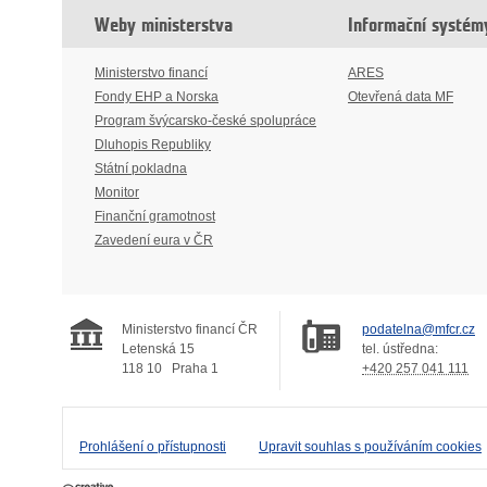
Weby ministerstva
Informační systém
Ministerstvo financí
ARES
Fondy EHP a Norska
Otevřená data MF
Program švýcarsko-české spolupráce
Dluhopis Republiky
Státní pokladna
Monitor
Finanční gramotnost
Zavedení eura v ČR
Ministerstvo financí ČR
podatelna@mfcr.cz
Letenská 15
tel. ústředna:
118 10
Praha 1
+420 257 041 111
Prohlášení o přístupnosti
Upravit souhlas s používáním cookies