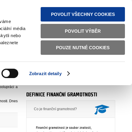
VINKY PŘES RSS
MAPA STRÁNEK
TEXTOVÁ VERZE
POVOLIT VŠECHNY COOKIES
žíváme
ciální média
POVOLIT VÝBĚR
kytli nebo
naleznete
POUZE NUTNÉ COOKIES
AUTOR
oddělení 3603 (odbor 36)
016 11:00
Zobrazit detaily
bliky. Toto
více
polupráci a
DEFINICE FINANČNÍ GRAMOTNOSTI
nosti. Dnes
Co je finanční gramotnost?
Finanční gramotnost je soubor znalostí,