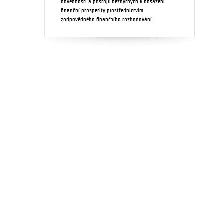
dovedností a postojů nezbytných k dosažení
finanční prosperity prostřednictvím
zodpovědného finančního rozhodování.