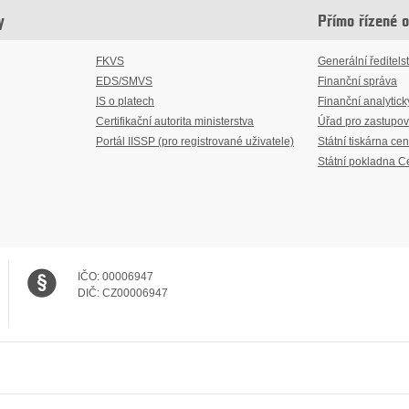
y
Přímo řízené 
FKVS
Generální ředitelst
EDS/SMVS
Finanční správa
IS o platech
Finanční analytick
Certifikační autorita ministerstva
Úřad pro zastupov
Portál IISSP (pro registrované uživatele)
Státní tiskárna cen
Státní pokladna C
IČO:
00006947
DIČ:
CZ00006947