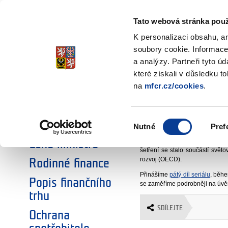
Ministerstvo financí
Finanční gramotnos
Česká republika
Tato webová stránka použ
K personalizaci obsahu, a
soubory cookie. Informace
a analýzy. Partneři tyto ú
Úvodní stránka
Aktuality
20
Úvodní stránka
které získali v důsledku t
Výsledky měř
na
mfcr.cz/cookies
.
Aktuality
Národní registr
oddělení 3603
Výběr
projektů
Nutné
Pref
spotřebitele
souhlasu
Ministerstvo financí provedlo
Cena ministra
šetření se stalo součástí svě
rozvoj (OECD).
Rodinné finance
Přinášíme
pátý díl seriálu
, běhe
Popis finančního
se zaměříme podrobněji na úvěry
trhu
SDÍLEJTE
Ochrana