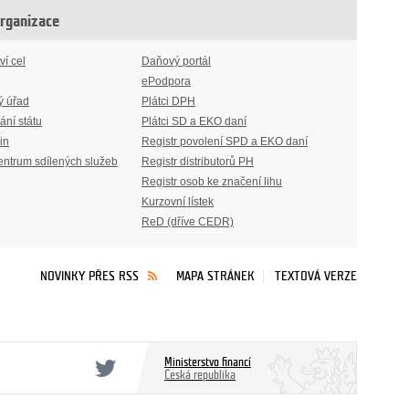
organizace
ví cel
Daňový portál
ePodpora
ý úřad
Plátci DPH
ání státu
Plátci SD a EKO daní
in
Registr povolení SPD a EKO daní
entrum sdílených služeb
Registr distributorů PH
Registr osob ke značení lihu
Kurzovní lístek
ReD (dříve CEDR)
NOVINKY PŘES RSS
MAPA STRÁNEK
TEXTOVÁ VERZE
Ministerstvo financí
Česká republika