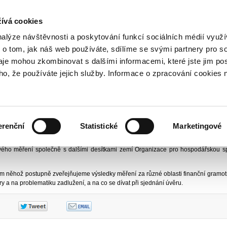
NO
t aneb Proč se finančně vzdělávat?
ívá cookies
nalýze návštěvnosti a poskytování funkcí sociálních médií vyu
 o tom, jak náš web používáte, sdílíme se svými partnery pro so
daje mohou zkombinovat s dalšími informacemi, které jste jim pos
16
Výsledky měření finanční gramotnosti: ÚVĚRY
oho, že používáte jejich služby. Informace o zpracování cookies 
ení finanční gramotnosti: ÚVĚRY
 - Retailové finanční služby a ochrana
Vydáno
30. 6. 2
erenční
Statistické
Marketingové
 na podzim 2015 měření úrovně finanční gramotnosti dospělé populace České repu
tového měření společně s dalšími desítkami zemí Organizace pro hospodářskou s
m něhož postupně zveřejňujeme výsledky měření za různé oblasti finanční gramot
 a na problematiku zadlužení, a na co se dívat při sjednání úvěru.